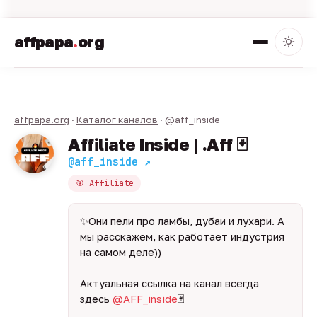
affpapa
.
org
affpapa.org
·
Каталог каналов
· @aff_inside
Affiliate Inside | .Aff 🃏
@aff_inside ↗
🎯 Affiliate
✨Они пели про ламбы, дубаи и лухари. А
мы расскажем, как работает индустрия
на самом деле))
Актуальная ссылка на канал всегда
здесь
@AFF_inside
🃏