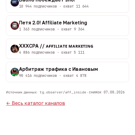
10 944 подписчиков · охват 11 644
Петя 2.0! Affiliate Marketing
1 363 подписчиков · охват 9 364
XXXCPA // ᴀғғɪʟɪᴀᴛᴇ ᴍᴀʀᴋᴇᴛɪɴɢ
4 886 подписчиков · охват 5 111
Арбитраж трафика с Ивановым
90 416 подписчиков · охват 4 878
снимок 07.08.2026
Источник данных:
tg.observer/aff_inside
·
← Весь каталог каналов