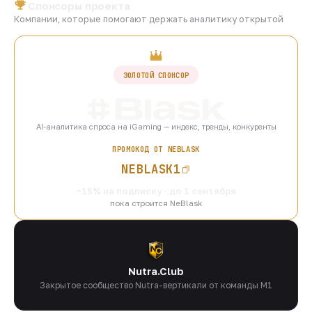
Спонсоры проекта
Компании, которые помогают держать аналитику открытой
ЗОЛОТОЙ СПОНСОР
AI-аналитика спроса на iGaming — индекс, тренды, конкуренты
ПРОМОКОД ОТ NEBLASK
NEBLASK1
−15% на подписку · до 1 сентября
пока строится NeBlask
Nutra.Club
Закрытое сообщество Nutra-вертикали от команды M1