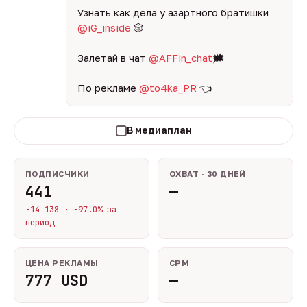
Узнать как дела у азартного братишки
@iG_inside
🎲
Залетай в чат
@AFFin_chat
🗯
По рекламе
@to4ka_PR
👈
В медиаплан
ПОДПИСЧИКИ
ОХВАТ · 30 ДНЕЙ
441
—
-14 138 · -97.0% за
период
ЦЕНА РЕКЛАМЫ
CPM
777 USD
—