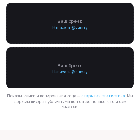
Ваш бренд
Написать @dumay
Ваш бренд
Написать @dumay
Показы, клики и копирования кода —
открытая статистика
. Мы
держим цифры публичными по той же логике, что и сам
NeBlask.