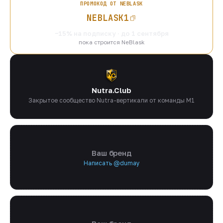
ПРОМОКОД ОТ NEBLASK
NEBLASK1
−15% на подписку · до 1 сентября
пока строится NeBlask
Nutra.Club
Закрытое сообщество Nutra-вертикали от команды M1
Ваш бренд
Написать @dumay