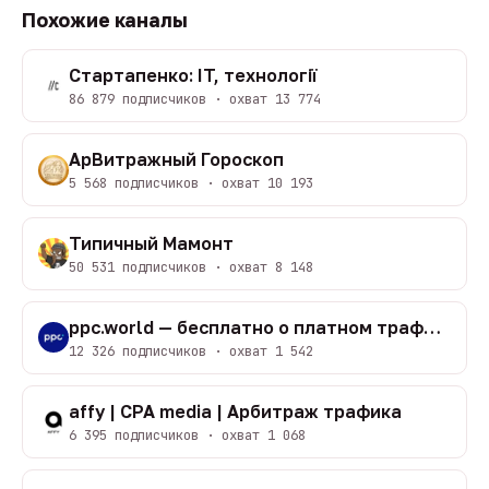
Похожие каналы
Стартапенко: IT, технології
86 879 подписчиков · охват 13 774
АрВитражный Гороскоп
5 568 подписчиков · охват 10 193
Типичный Мамонт
50 531 подписчиков · охват 8 148
ppc.world — бесплатно о платном трафике
12 326 подписчиков · охват 1 542
affy | CPA media | Арбитраж трафика
6 395 подписчиков · охват 1 068