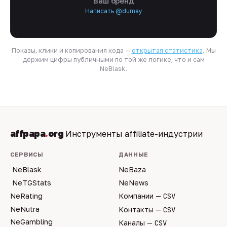
Ваш бренд
Написать @dumay
Показы, клики и копирования кода —
открытая статистика
. Мы
держим цифры публичными по той же логике, что и сам
NeBlask.
affpapa
.
org
Инструменты affiliate-индустрии
СЕРВИСЫ
ДАННЫЕ
NeBlask
NeBaza
NeTGStats
NeNews
NeRating
Компании —
CSV
NeNutra
Контакты —
CSV
NeGambling
Каналы —
CSV