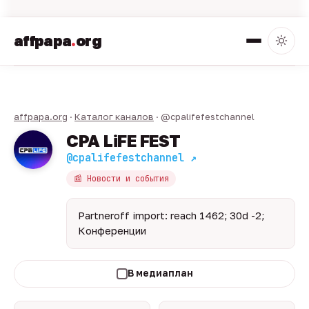
affpapa
.
org
affpapa.org
·
Каталог каналов
· @cpalifefestchannel
CPA LiFE FEST
@cpalifefestchannel ↗
📰 Новости и события
Partneroff import: reach 1462; 30d -2;
Конференции
В медиаплан