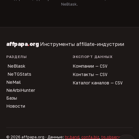
NeBlask.
affpapa
.
org
Инструменты affiliate-индустрии
РАЗДЕЛЫ
ЭКСПОРТ ДАННЫХ
NeBlask
Компании —
CSV
NeTGStats
Контакты —
CSV
NeMail
Каталог каналов —
CSV
NeArbiHunter
Базы
Новости
© 2026 affpapa.org · Данные:
hr.band
,
confa.biz
,
tg.observer
,