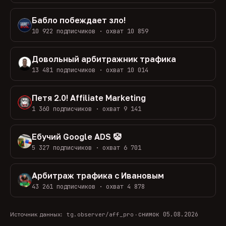
Бабло побеждает зло!
10 922 подписчиков · охват 10 859
Довольный арбитражник трафика
13 481 подписчиков · охват 10 014
Петя 2.0! Affiliate Marketing
1 360 подписчиков · охват 9 141
Ебучий Google ADS 🤡
5 327 подписчиков · охват 6 701
Арбитраж трафика с Ивановым
43 261 подписчиков · охват 4 878
снимок 05.08.2026
Источник данных:
tg.observer/aff_pro
·