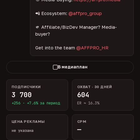
📲 Ecosystem:
@affpro_group
🫵 Affiliate/BizDev Manager? Media-
buyer?
Get into the team
@AFFPRO_HR
В медиаплан
ПОДПИСЧИКИ
ОХВАТ · 30 ДНЕЙ
3 700
604
+256 · +7.6% за период
ER ≈ 16.3%
ЦЕНА РЕКЛАМЫ
CPM
—
не указана