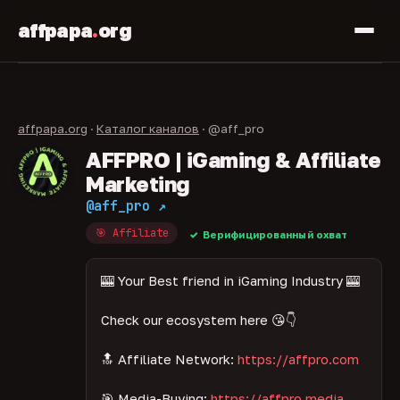
affpapa
.
org
affpapa.org
·
Каталог каналов
· @aff_pro
AFFPRO | iGaming & Affiliate
Marketing
@aff_pro ↗
🎯 Affiliate
Верифицированный охват
🎰 Your Best friend in iGaming Industry 🎰
Check our ecosystem here 😘👇
🔝 Affiliate Network:
https://affpro.com
🎯 Media-Buying:
https://affpro.media