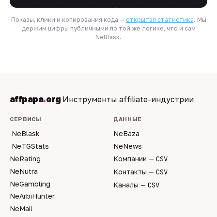
Показы, клики и копирования кода —
открытая статистика
. Мы
держим цифры публичными по той же логике, что и сам
NeBlask.
affpapa
.
org
Инструменты affiliate-индустрии
СЕРВИСЫ
ДАННЫЕ
NeBlask
NeBaza
NeTGStats
NeNews
NeRating
Компании —
CSV
NeNutra
Контакты —
CSV
NeGambling
Каналы —
CSV
NeArbiHunter
NeMail