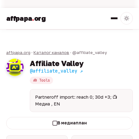
affpapa
.
org
affpapa.org
·
Каталог каналов
· @affiliate_valley
Affiliate Valley
@affiliate_valley ↗
🧰 Tools
Partneroff import: reach 0; 30d +3; 📺
Медиа , EN
В медиаплан