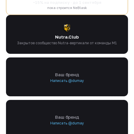
−15% на подписку · до 1 сентября
пока строится NeBlask
Nutra.Club
Закрытое сообщество Nutra-вертикали от команды M1
Ваш бренд
Написать @dumay
Ваш бренд
Написать @dumay