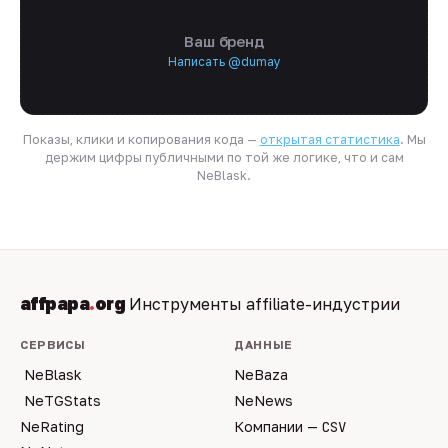
Ваш бренд
Написать @dumay
Показы, клики и копирования кода —
открытая статистика
. Мы
держим цифры публичными по той же логике, что и сам
NeBlask.
affpapa
.
org
Инструменты affiliate-индустрии
СЕРВИСЫ
ДАННЫЕ
NeBlask
NeBaza
NeTGStats
NeNews
NeRating
Компании —
CSV