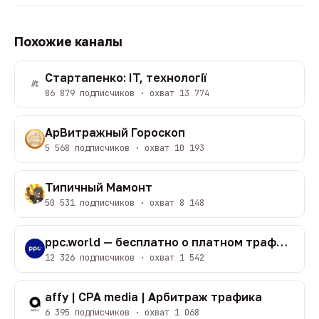
Похожие каналы
Стартапенко: IT, технології
86 879 подписчиков · охват 13 774
АрВитражный Гороскоп
5 568 подписчиков · охват 10 193
Типичный Мамонт
50 531 подписчиков · охват 8 148
ppc.world — бесплатно о платном трафике
12 326 подписчиков · охват 1 542
affy | CPA media | Арбитраж трафика
6 395 подписчиков · охват 1 068