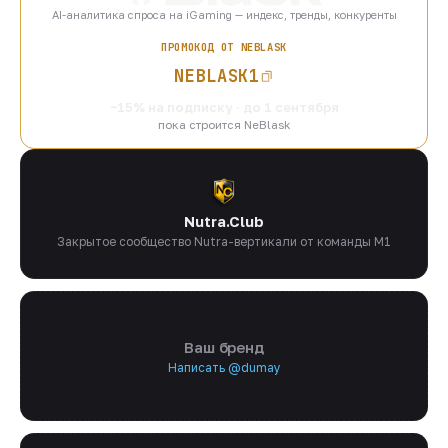
AI-аналитика спроса на iGaming — индекс, тренды, конкуренты
ПРОМОКОД ОТ NEBLASK
NEBLASK1
−15% на подписку · до 1 сентября
пока строится NeBlask
Nutra.Club
Закрытое сообщество Nutra-вертикали от команды M1
Ваш бренд
Написать @dumay