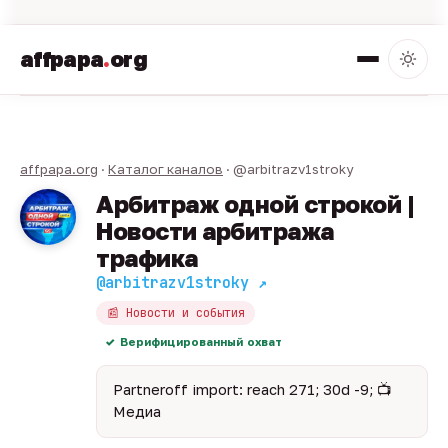
affpapa
.
org
affpapa.org
·
Каталог каналов
· @arbitrazv1stroky
Арбитраж одной строкой |
Новости арбитража
трафика
@arbitrazv1stroky ↗
📰 Новости и события
Верифицированный охват
Partneroff import: reach 271; 30d -9; 📺
Медиа