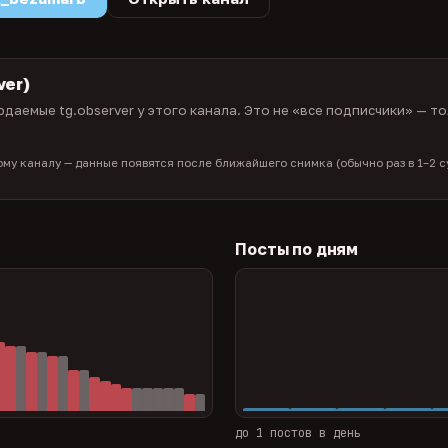
ver)
даемые tg.observer у этого канала. Это не «все подписчики» — то
тому каналу — данные появятся после ближайшего снимка (обычно раз в 1–2 су
Посты по дням
до 1 постов в день