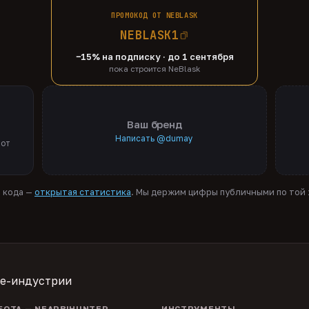
ПРОМОКОД ОТ NEBLASK
NEBLASK1
−15% на подписку · до 1 сентября
пока строится NeBlask
Ваш бренд
Написать @dumay
 от
я кода —
открытая статистика
. Мы держим цифры публичными по той ж
te-индустрии
БОТА — NEARBIHUNTER
ИНСТРУМЕНТЫ