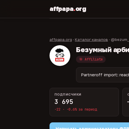
affpapa
.
org
affpapa.org
·
Каталог каналов
· @bezum_
Безумный арб
🎯 Affiliate
Partneroff import: reac
ПОДПИСЧИКИ
3 695
-22 · -0.6% за период
Написать администратору @P