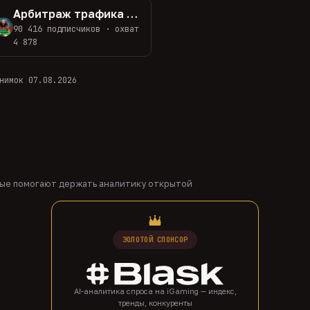
Арбитраж трафика с Ивановым
90 416 подписчиков · охват
4 878
нимок 07.08.2026
рые помогают держать аналитику открытой
ЗОЛОТОЙ СПОНСОР
AI-аналитика спроса на iGaming — индекс,
тренды, конкуренты