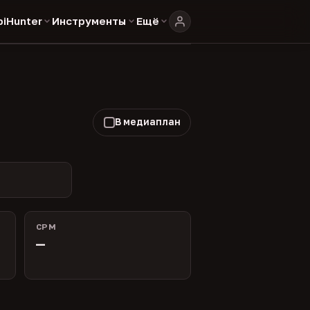
biHunter
Инструменты
Ещё
В медиаплан
CPM
—