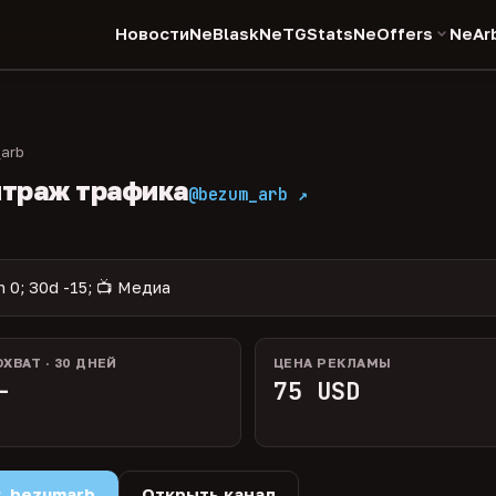
Новости
NeBlask
NeTGStats
NeOffers
NeAr
arb
итраж трафика
@bezum_arb ↗
h 0; 30d -15; 📺 Медиа
ОХВАТ · 30 ДНЕЙ
ЦЕНА РЕКЛАМЫ
—
75 USD
R_bezumarb
Открыть канал