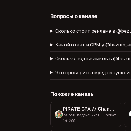
Вопросы о канале
Сколько стоит реклама в @bez
Какой охват и CPM у @bezum_a
Сколько подписчиков в @bezu
Что проверить перед закупкой
Похожие каналы
PIRATE CPA // Channel
28 550 подписчиков · охват
14 266