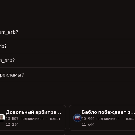
um_arb?
rb?
m_arb?
 рекламы?
Довольный арбитражник трафика
Бабло побеждает зл
13 507 подписчиков · охват
10 944 подписчиков · охва
12 134
11 644