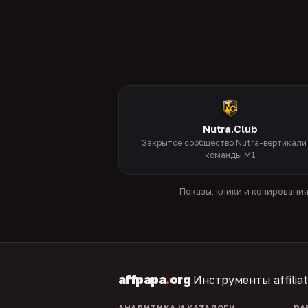
Nutra.Club
Закрытое сообщество Nutra-вертикали
команды M1
Показы, клики и копировани
affpapa
.
org
Инструменты affilia
АНАЛИТИКА И КАТАЛОГИ
РА