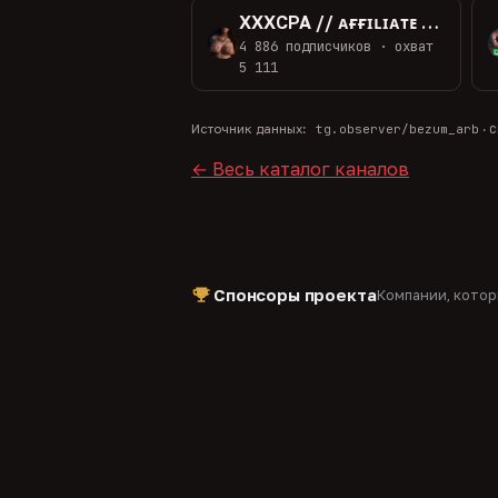
XXXCPA // ᴀғғɪʟɪᴀᴛᴇ ᴍᴀʀᴋᴇᴛɪɴɢ
4 886 подписчиков · охват
5 111
с
Источник данных:
tg.observer/bezum_arb
·
← Весь каталог каналов
Спонсоры проекта
Компании, кото