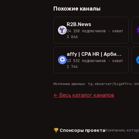
Похожие каналы
R2B.News
24 150 подписчиков · охват
3 046
affy | CPA HR | Арбитраж Трафика Вакансии
13 532 подписчиков · охват
1 744
сн
Источник данных:
tg.observer/bigaffru
·
← Весь каталог каналов
Спонсоры проекта
Компании, кото