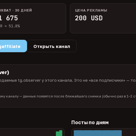
ОХВАТ · 30 ДНЕЙ
ЦЕНА РЕКЛАМЫ
1 675
200 USD
ER ≈ 51.8%
ffiliate
Открыть канал
ver)
даемые tg.observer у этого канала. Это не «все подписчики» — то
тому каналу — данные появятся после ближайшего снимка (обычно раз в 1–2 су
Посты по дням