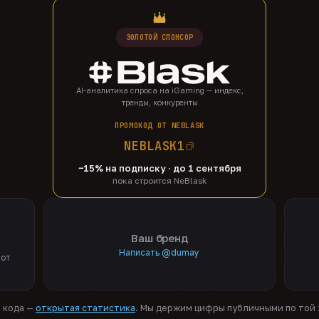
ЗОЛОТОЙ СПОНСОР
AI-аналитика спроса на iGaming — индекс,
тренды, конкуренты
ПРОМОКОД ОТ NEBLASK
NEBLASK1
−15% на подписку · до 1 сентября
пока строится NeBlask
Ваш бренд
Написать @dumay
 от
я кода —
открытая статистика
. Мы держим цифры публичными по той ж