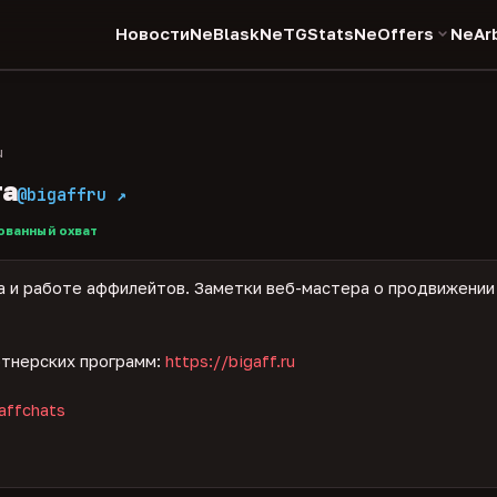
Новости
NeBlask
NeTGStats
NeOffers
NeAr
u
та
@bigaffru ↗
ванный охват
а и работе аффилейтов. Заметки веб-мастера о продвижении 
ртнерских программ:
https://bigaff.ru
affchats