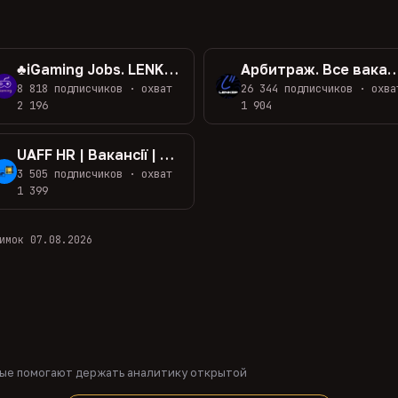
♣️iGaming Jobs. LENKEP
Арбитраж. Все вакансии в одном 
8 818 подписчиков · охват
26 344 подписчиков · охва
2 196
1 904
UAFF HR | Вакансії | Арбітраж Трафіку
3 505 подписчиков · охват
1 399
имок 07.08.2026
рые помогают держать аналитику открытой