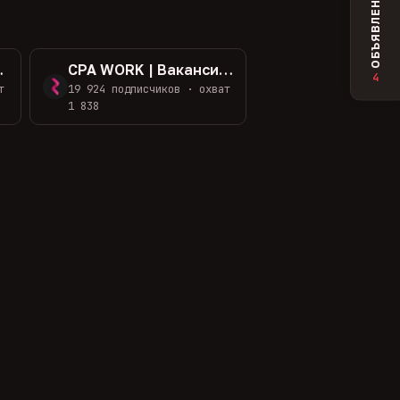
ОБЪЯВЛЕНИЯ
месте. LENKEP
CPA WORK | Вакансии арбитража трафика
4
т
19 924 подписчиков · охват
1 838