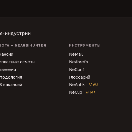
te-индустрии
БОТА — NEARBIHUNTER
ИНСТРУМЕНТЫ
кансии
NeMail
рплатные отчёты
NeAhrefs
авнения
NeConf
тодология
Глоссарий
S вакансий
NeAntik
АЛЬФА
NeClip
АЛЬФА