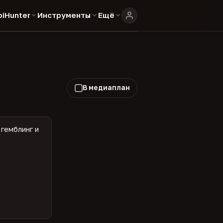
biHunter
Инструменты
Ещё
В медиаплан
гемблинг и