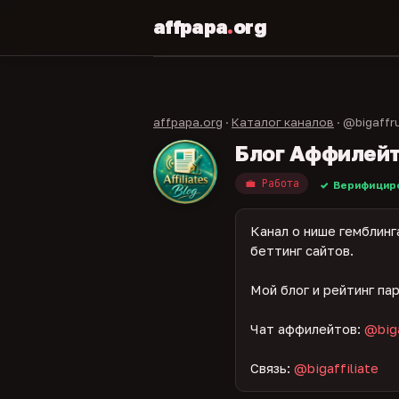
affpapa
.
org
affpapa.org
·
Каталог каналов
· @bigaffr
Блог Аффилей
💼 Работа
Верифициро
Канал о нише гемблинг
беттинг сайтов.
Мой блог и рейтинг па
Чат аффилейтов:
@big
Связь:
@bigaffiliate