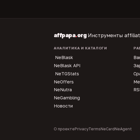
affpapa
.
org
Инструменты affilia
АНАЛИТИКА И КАТАЛОГИ
РА
NeBlask
Ва
NeBlask API
За
NeTGStats
Ср
NeOffers
Ме
NeNutra
RS
NeGambling
Новости
О проекте
Privacy
Terms
NeCard
NeAgent