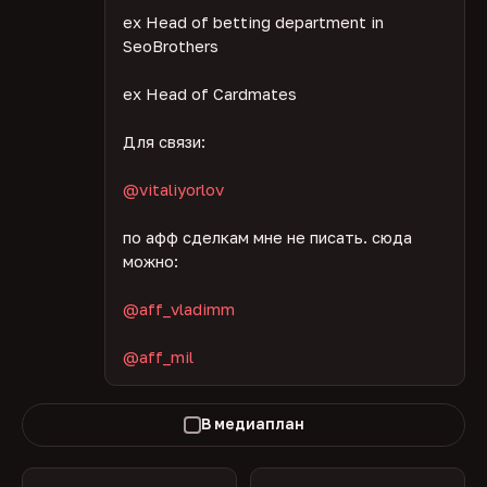
ex Head of betting department in
SeoBrothers
ex Head of Cardmates
Для связи:
@vitaliyorlov
по афф сделкам мне не писать. сюда
можно:
@aff_vladimm
@aff_mil
В медиаплан