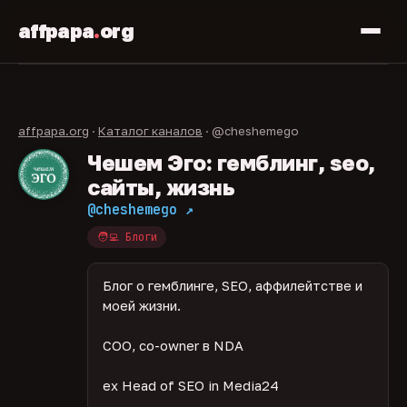
affpapa
.
org
affpapa.org
·
Каталог каналов
· @cheshemego
Чешем Эго: гемблинг, seo,
сайты, жизнь
@cheshemego ↗
🧑‍💻 Блоги
Блог о гемблинге, SEO, аффилейтстве и
моей жизни.
COO, co-owner в NDA
ex Head of SEO in Media24