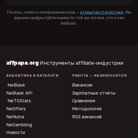
Показы, клики и копирования кода —
открытая статистика
. Мы
держим цифры публичными по той же логике, что и сам
NeBlask.
affpapa
.
org
Инструменты affiliate-индустрии
АНАЛИТИКА И КАТАЛОГИ
РАБОТА — NEARBIHUNTER
NeBlask
Вакансии
NeBlask API
Зарплатные отчёты
NeTGStats
Сравнения
NeOffers
Методология
NeNutra
RSS вакансий
NeGambling
Новости