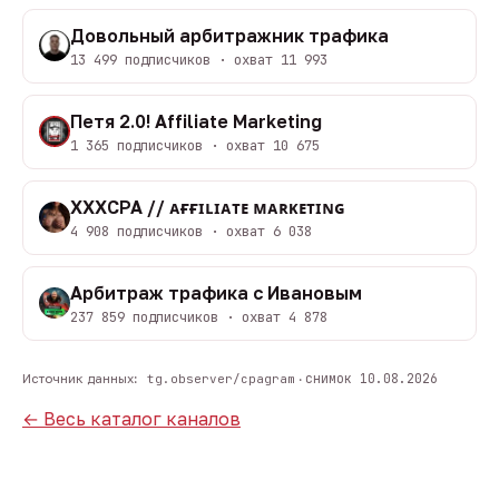
Довольный арбитражник трафика
13 499 подписчиков · охват 11 993
Петя 2.0! Affiliate Marketing
1 365 подписчиков · охват 10 675
XXXCPA // ᴀғғɪʟɪᴀᴛᴇ ᴍᴀʀᴋᴇᴛɪɴɢ
4 908 подписчиков · охват 6 038
Арбитраж трафика с Ивановым
237 859 подписчиков · охват 4 878
снимок 10.08.2026
Источник данных:
tg.observer/cpagram
·
← Весь каталог каналов