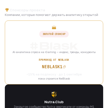
Спонсоры проекта
Компании, которые помогают держать аналитику открытой
ЗОЛОТОЙ СПОНСОР
AI-аналитика спроса на iGaming — индекс, тренды, конкуренты
ПРОМОКОД ОТ NEBLASK
NEBLASK1
−15% на подписку · до 1 сентября
пока строится NeBlask
Nutra.Club
Закрытое сообщество Nutra-вертикали от команды M1