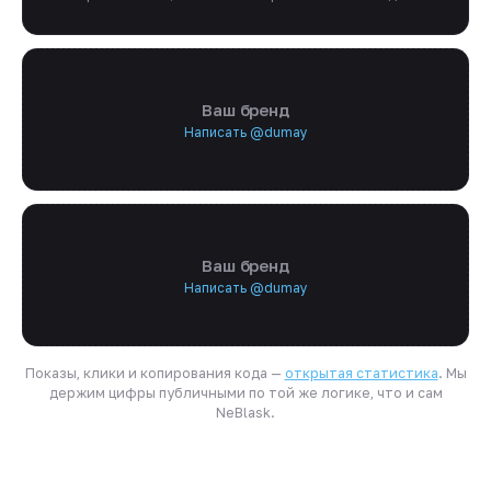
Ваш бренд
Написать @dumay
Ваш бренд
Написать @dumay
Показы, клики и копирования кода —
открытая статистика
. Мы
держим цифры публичными по той же логике, что и сам
NeBlask.