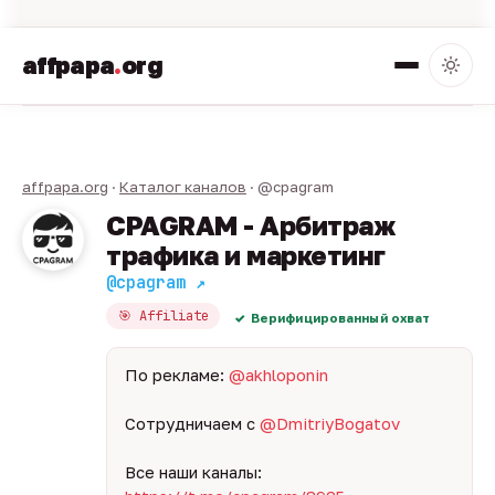
affpapa
.
org
affpapa.org
·
Каталог каналов
· @cpagram
CPAGRAM - Арбитраж
трафика и маркетинг
@cpagram ↗
🎯 Affiliate
Верифицированный охват
По рекламе:
@akhloponin
Сотрудничаем с
@DmitriyBogatov
Все наши каналы: