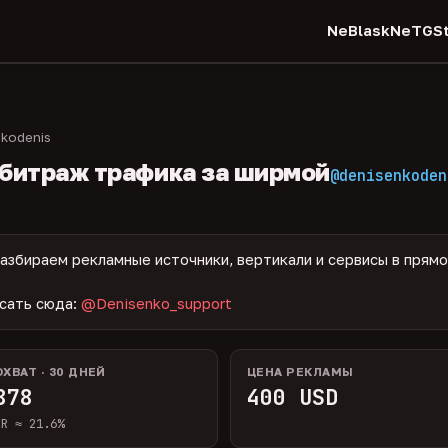
NeBlask
NeTGSt
kodenis
рбитраж трафика за ширмой
@denisenkoden
разбираем рекламные источники, вертикали и сервисы в прям
сать сюда:
@Denisenko_support
ОХВАТ · 30 ДНЕЙ
ЦЕНА РЕКЛАМЫ
878
400 USD
ER ≈ 21.6%