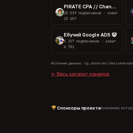
PIRATE CPA // Channel
28 539 подписчиков · охват
13 657
Ебучий Google ADS 🤡
5 327 подписчиков · охват
6 701
Источник данных:
tg.observer/denisenkode
← Весь каталог каналов
Спонсоры проекта
Компании, кото