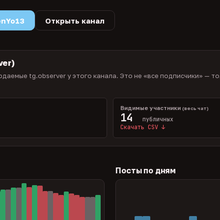
enYo13
Открыть канал
ver)
даемые tg.observer у этого канала. Это не «все подписчики» — то
Видимые участники
)
(весь чат)
14
публичных
Скачать CSV ↓
Посты по дням