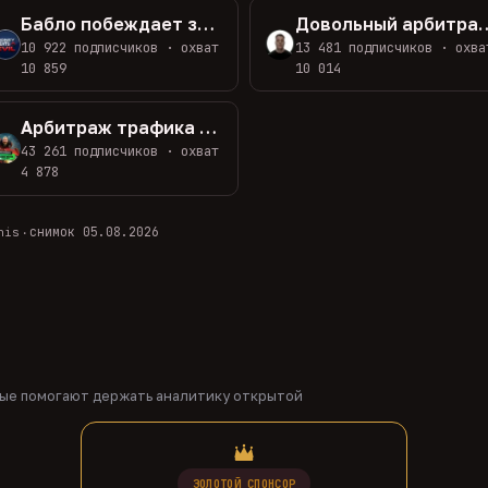
Бабло побеждает зло!
Довольный арбит
10 922 подписчиков · охват
13 481 подписчиков · охва
10 859
10 014
Арбитраж трафика с Ивановым
43 261 подписчиков · охват
4 878
снимок 05.08.2026
nis
·
рые помогают держать аналитику открытой
ЗОЛОТОЙ СПОНСОР