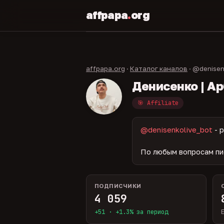
affpapa
.
org
affpapa.org
·
Каталог каналов
· @denisen
Денисенко | А
🎯 Affiliate
@denisenkolive_bot
- 
По любым вопросам пи
ПОДПИСЧИКИ
4 059
+51 · +1.3% за период