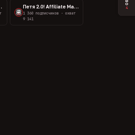
ражник трафика
Петя 2.0! Affiliate Marketing
4
т
1 360 подписчиков · охват
9 141