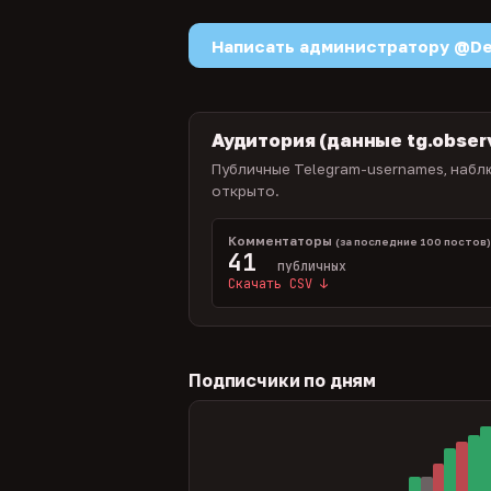
Написать администратору @D
Аудитория (данные tg.obser
Публичные Telegram-usernames, наблю
открыто.
Комментаторы
(за последние 100 постов
41
публичных
Скачать CSV ↓
Подписчики по дням