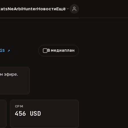
ats
NeArbiHunter
Новости
Ещё
is ↗
В медиаплан
ом эфире.
CPM
456 USD