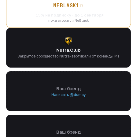
NEBLASK1
−15% на подписку · до 1 сентября
пока строится NeBlask
Nutra.Club
Закрытое сообщество Nutra-вертикали от команды M1
Ваш бренд
Написать @dumay
Ваш бренд