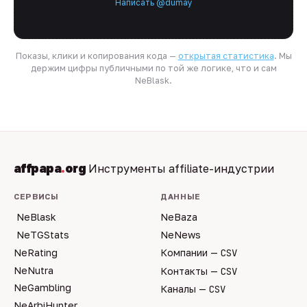
Написать @dumay
Показы, клики и копирования кода —
открытая статистика
. Мы
держим цифры публичными по той же логике, что и сам
NeBlask.
affpapa
.
org
Инструменты affiliate-индустрии
СЕРВИСЫ
ДАННЫЕ
NeBlask
NeBaza
NeTGStats
NeNews
NeRating
Компании —
CSV
NeNutra
Контакты —
CSV
NeGambling
Каналы —
CSV
NeArbiHunter