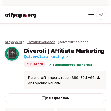
affpapa
.
org
affpapa.org
·
Каталог каналов
· @diverolimarketing
Diveroli | Affiliate Marketing
@diverolimarketing ↗
🧑‍💻 Блоги
Верифицированный охват
Partneroff import: reach 889; 30d +66; 👤
Авторские каналы
В медиаплан