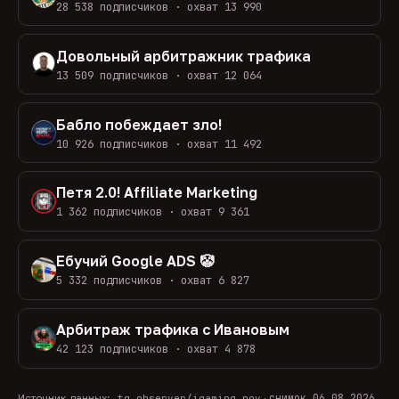
28 538 подписчиков · охват 13 990
Довольный арбитражник трафика
13 509 подписчиков · охват 12 064
Бабло побеждает зло!
10 926 подписчиков · охват 11 492
Петя 2.0! Affiliate Marketing
1 362 подписчиков · охват 9 361
Ебучий Google ADS 🤡
5 332 подписчиков · охват 6 827
Арбитраж трафика с Ивановым
42 123 подписчиков · охват 4 878
снимок 06.08.2026
Источник данных:
tg.observer/igaming_pov
·