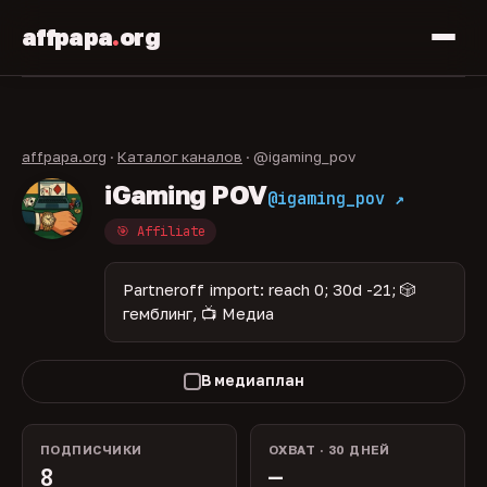
affpapa
.
org
affpapa.org
·
Каталог каналов
· @igaming_pov
iGaming POV
@igaming_pov ↗
🎯 Affiliate
Partneroff import: reach 0; 30d -21; 🎲
гемблинг, 📺 Медиа
В медиаплан
ПОДПИСЧИКИ
ОХВАТ · 30 ДНЕЙ
8
—