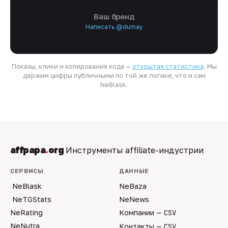
Ваш бренд
Написать @dumay
Показы, клики и копирования кода —
открытая статистика
. Мы
держим цифры публичными по той же логике, что и сам
NeBlask.
affpapa
.
org
Инструменты affiliate-индустрии
СЕРВИСЫ
ДАННЫЕ
NeBlask
NeBaza
NeTGStats
NeNews
NeRating
Компании —
CSV
NeNutra
Контакты —
CSV