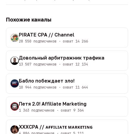
Похожие каналы
PIRATE CPA // Channel
28 550 подписчиков · охват 14 266
Довольный арбитражник трафика
13 507 подписчиков · охват 12 134
Бабло побеждает зло!
10 944 подписчиков · охват 11 644
Петя 2.0! Affiliate Marketing
1 363 подписчиков · охват 9 364
XXXCPA // ᴀғғɪʟɪᴀᴛᴇ ᴍᴀʀᴋᴇᴛɪɴɢ
4 886 подписчиков · охват 5 111