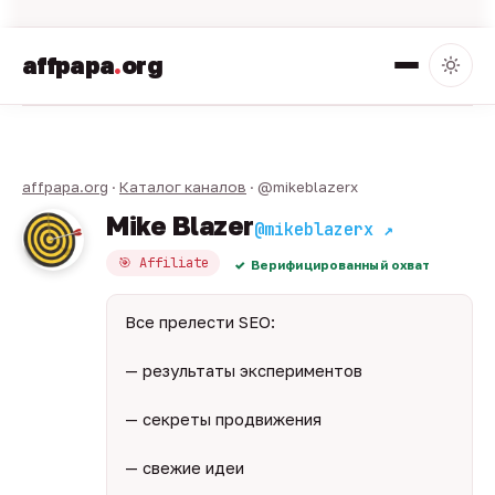
affpapa
.
org
affpapa.org
·
Каталог каналов
· @mikeblazerx
Mike Blazer
@mikeblazerx ↗
🎯 Affiliate
Верифицированный охват
Все прелести SEO:
— результаты экспериментов
— секреты продвижения
— свежие идеи