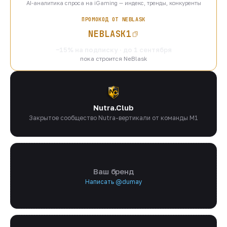
AI-аналитика спроса на iGaming — индекс, тренды, конкуренты
ПРОМОКОД ОТ NEBLASK
NEBLASK1
−15% на подписку · до 1 сентября
пока строится NeBlask
Nutra.Club
Закрытое сообщество Nutra-вертикали от команды M1
Ваш бренд
Написать @dumay