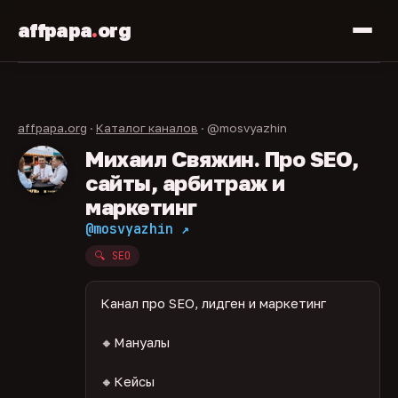
affpapa
.
org
affpapa.org
·
Каталог каналов
· @mosvyazhin
Михаил Свяжин. Про SEO,
сайты, арбитраж и
маркетинг
@mosvyazhin ↗
🔍 SEO
Канал про SEO, лидген и маркетинг
🔸Мануалы
🔸Кейсы