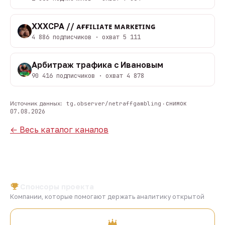
XXXCPA // ᴀғғɪʟɪᴀᴛᴇ ᴍᴀʀᴋᴇᴛɪɴɢ
4 886 подписчиков · охват 5 111
Арбитраж трафика с Ивановым
90 416 подписчиков · охват 4 878
снимок
Источник данных:
tg.observer/netraffgambling
·
07.08.2026
← Весь каталог каналов
Спонсоры проекта
Компании, которые помогают держать аналитику открытой