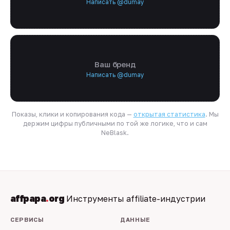
Написать @dumay
Ваш бренд
Написать @dumay
Показы, клики и копирования кода —
открытая статистика
. Мы
держим цифры публичными по той же логике, что и сам
NeBlask.
affpapa
.
org
Инструменты affiliate-индустрии
СЕРВИСЫ
ДАННЫЕ