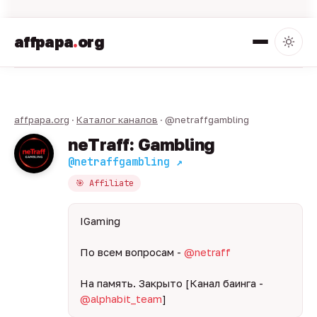
affpapa
.
org
affpapa.org
·
Каталог каналов
· @netraffgambling
neTraff: Gambling
@netraffgambling ↗
🎯 Affiliate
IGaming
По всем вопросам -
@netraff
На память. Закрыто [Канал баинга -
@alphabit_team
]