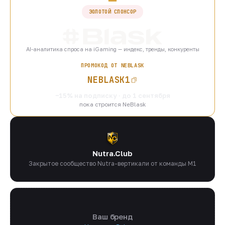
ЗОЛОТОЙ СПОНСОР
AI-аналитика спроса на iGaming — индекс, тренды, конкуренты
ПРОМОКОД ОТ NEBLASK
NEBLASK1
−15% на подписку · до 1 сентября
пока строится NeBlask
Nutra.Club
Закрытое сообщество Nutra-вертикали от команды M1
Ваш бренд