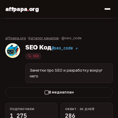
affpapa
.
org
affpapa.org
·
Каталог каналов
· @seo_code
SEO Код
@seo_code ↗
🔍 SEO
Заметки про SEO и разработку вокруг
него
В медиаплан
ПОДПИСЧИКИ
ОХВАТ · 30 ДНЕЙ
1 275
286