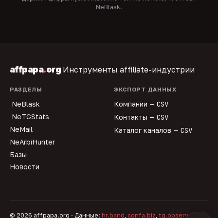
NeBlask.
affpapa
.
org
Инструменты affiliate-индустрии
РАЗДЕЛЫ
ЭКСПОРТ ДАННЫХ
NeBlask
Компании —
CSV
NeTGStats
Контакты —
CSV
NeMail
Каталог каналов —
CSV
NeArbiHunter
Базы
Новости
© 2026 affpapa.org · Данные:
hr.band
,
confa.biz
,
tg.observer
,