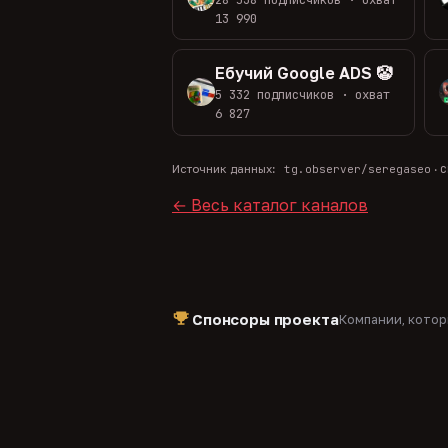
13 990
Ебучий Google ADS 🤡
5 332 подписчиков · охват
6 827
с
Источник данных:
tg.observer/seregaseo
·
← Весь каталог каналов
Спонсоры проекта
Компании, кото