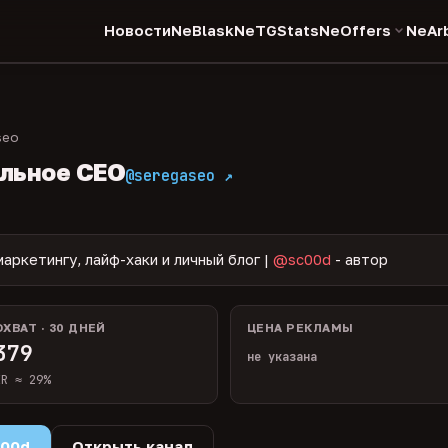
Новости
NeBlask
NeTGStats
NeOffers
NeAr
seo
ильное СЕО
@seregaseo ↗
аркетингу, лайф-хаки и личный блог |
@sc00d
- автор
ОХВАТ · 30 ДНЕЙ
ЦЕНА РЕКЛАМЫ
379
не указана
ER ≈ 29%
c00d
Открыть канал