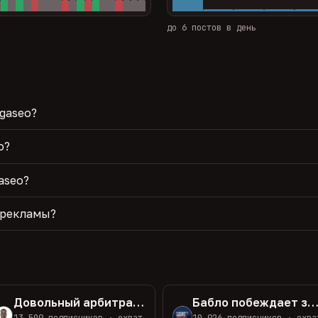
до 6 постов в день
gaseo?
o?
aseo?
 рекламы?
Довольный арбитражник трафика
Бабло побеждает зл
13 509 подписчиков · охват
10 926 подписчиков · охва