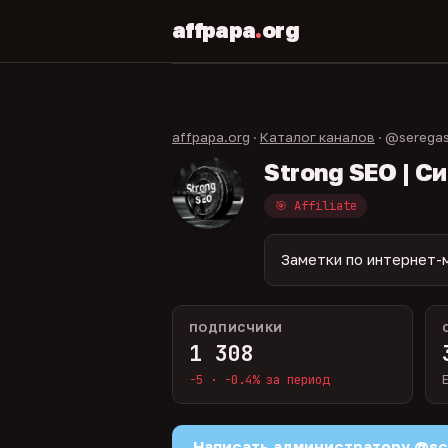
affpapa
.
org
affpapa.org
·
Каталог каналов
· @serega
Strong SEO | С
🎯 Affiliate
Заметки по интернет-м
ПОДПИСЧИКИ
1 308
-5 · -0.4% за период
Написать администратору @s