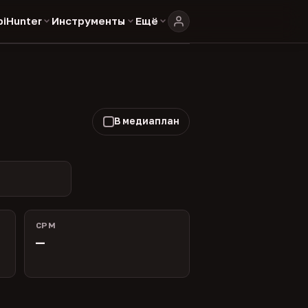
biHunter
Инструменты
Ещё
В медиаплан
CPM
—