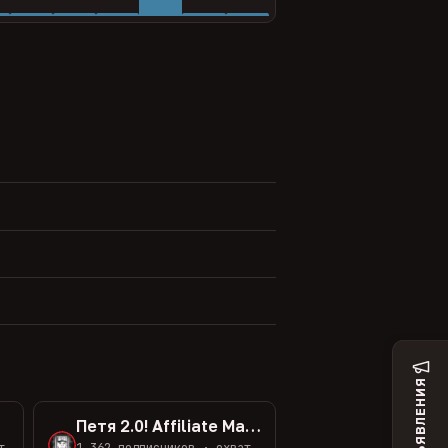
ОБЪЯВЛЕНИЯ
о!
Петя 2.0! Affiliate Marketing
т
1 362 подписчиков · охват