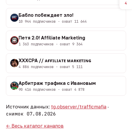
4
Бабло побеждает зло!
10 944 подписчиков · охват 11 644
Петя 2.0! Affiliate Marketing
1 363 подписчиков · охват 9 364
XXXCPA // ᴀғғɪʟɪᴀᴛᴇ ᴍᴀʀᴋᴇᴛɪɴɢ
4 886 подписчиков · охват 5 111
Арбитраж трафика с Ивановым
90 416 подписчиков · охват 4 878
Источник данных:
tg.observer/trafficmafia
·
снимок 07.08.2026
← Весь каталог каналов