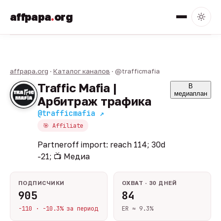
affpapa
.
org
affpapa.org
·
Каталог каналов
· @trafficmafia
Traffic Mafia |
В
медиаплан
Арбитраж трафика
@trafficmafia ↗
🎯 Affiliate
Partneroff import: reach 114; 30d
-21; 📺 Медиа
ПОДПИСЧИКИ
ОХВАТ · 30 ДНЕЙ
905
84
-110 · -10.3% за период
ER ≈ 9.3%