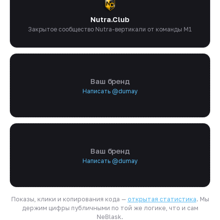
Nutra.Club
Закрытое сообщество Nutra-вертикали от команды M1
Ваш бренд
Написать @dumay
Ваш бренд
Написать @dumay
Показы, клики и копирования кода —
открытая статистика
. Мы
держим цифры публичными по той же логике, что и сам
NeBlask.