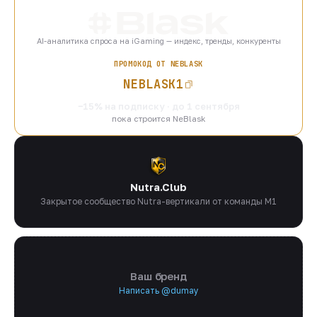
AI-аналитика спроса на iGaming — индекс, тренды, конкуренты
ПРОМОКОД ОТ NEBLASK
NEBLASK1
−15% на подписку · до 1 сентября
пока строится NeBlask
Nutra.Club
Закрытое сообщество Nutra-вертикали от команды M1
Ваш бренд
Написать @dumay