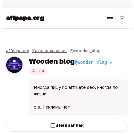
affpapa
.
org
affpapa.org
·
Каталог каналов
· @wooden_blog
Wooden blog
@wooden_blog ↗
🔍 SEO
Иногда пишу по affiliate seo, иногда по
жизни
p.s. Рекламы нет.
В медиаплан