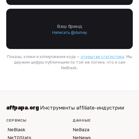
Ваш бренд
Написать @dumay
Показы, клики и копирования кода —
открытая статистика
. Мы
держим цифры публичными по той же логике, что и сам
NeBlask.
affpapa
.
org
Инструменты affiliate-индустрии
СЕРВИСЫ
ДАННЫЕ
NeBlask
NeBaza
NeTGStats
NeNews