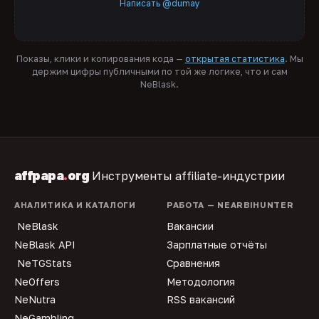
Написать @dumay
Показы, клики и копирования кода —
открытая статистика
. Мы
держим цифры публичными по той же логике, что и сам
NeBlask.
affpapa
.
org
Инструменты affiliate-индустрии
АНАЛИТИКА И КАТАЛОГИ
РАБОТА — NEARBIHUNTER
NeBlask
Вакансии
NeBlask API
Зарплатные отчёты
NeTGStats
Сравнения
NeOffers
Методология
NeNutra
RSS вакансий
NeGambling