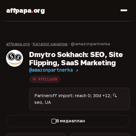
affpapa
.
org
affpapa.org
·
Каталог каналов
· @amazonpartnerka
Dmytro Sokhach: SEO, Site
Flipping, SaaS Marketing
@amazonpartnerka ↗
🎯 Affiliate
Partneroff import: reach 0; 30d +12; 🔍
seo, UA
В медиаплан