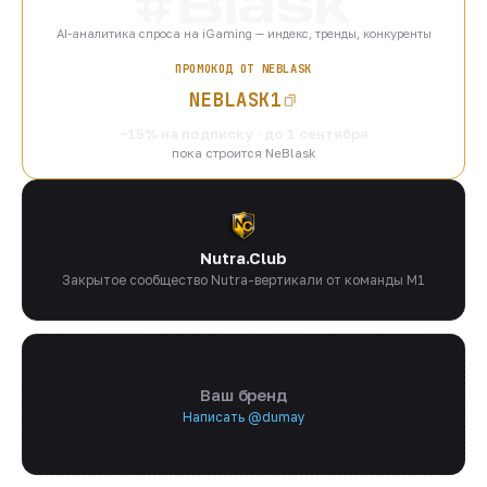
AI-аналитика спроса на iGaming — индекс, тренды, конкуренты
ПРОМОКОД ОТ NEBLASK
NEBLASK1
−15% на подписку · до 1 сентября
пока строится NeBlask
Nutra.Club
Закрытое сообщество Nutra-вертикали от команды M1
Ваш бренд
Написать @dumay