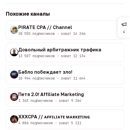
Похожие каналы
PIRATE CPA // Channel
4
28 550 подписчиков · охват 14 266
Довольный арбитражник трафика
13 507 подписчиков · охват 12 134
Бабло побеждает зло!
10 944 подписчиков · охват 11 644
Петя 2.0! Affiliate Marketing
1 363 подписчиков · охват 9 364
XXXCPA // ᴀғғɪʟɪᴀᴛᴇ ᴍᴀʀᴋᴇᴛɪɴɢ
4 886 подписчиков · охват 5 111