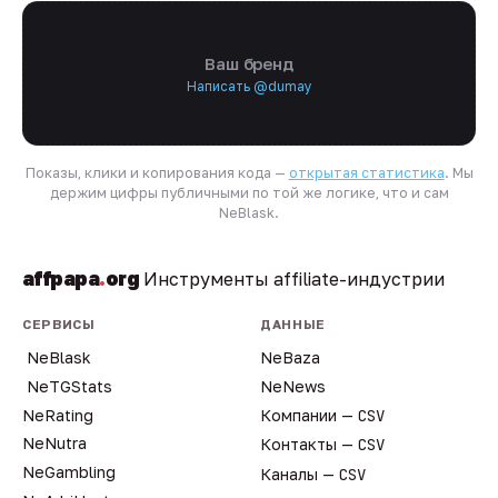
Ваш бренд
Написать @dumay
Показы, клики и копирования кода —
открытая статистика
. Мы
держим цифры публичными по той же логике, что и сам
NeBlask.
affpapa
.
org
Инструменты affiliate-индустрии
СЕРВИСЫ
ДАННЫЕ
NeBlask
NeBaza
NeTGStats
NeNews
NeRating
Компании —
CSV
NeNutra
Контакты —
CSV
NeGambling
Каналы —
CSV