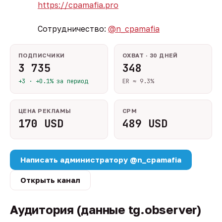
https://cpamafia.pro
Сотрудничество:
@n_cpamafia
ПОДПИСЧИКИ
ОХВАТ · 30 ДНЕЙ
3 735
348
+3 · +0.1% за период
ER ≈ 9.3%
ЦЕНА РЕКЛАМЫ
CPM
170 USD
489 USD
Написать администратору @n_cpamafia
Открыть канал
Аудитория (данные tg.observer)