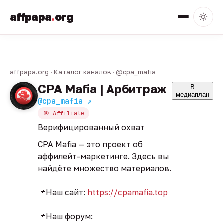
affpapa
.
org
affpapa.org
·
Каталог каналов
· @cpa_mafia
CPA Mafia | Арбитраж
В
медиаплан
@cpa_mafia ↗
🎯 Affiliate
Верифицированный охват
CPA Mafia — это проект об
аффилейт-маркетинге. Здесь вы
найдёте множество материалов.
📌Наш сайт:
https://cpamafia.top
📌Наш форум: